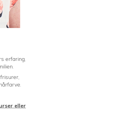
7
synes om
0
kommentarer
1
delinger
Del
Salon Max
1 måned siden
Ferielukket fra 13/7-25/7 
#sommerferie #frisør #horsens 
s erfaring,
#tidtildig
ilien.
frisurer,
årfarve.
11
synes om
0
kommentarer
2
delinger
Del
urser eller
Salon Max
2 måneder siden
9
synes om
0
kommentarer