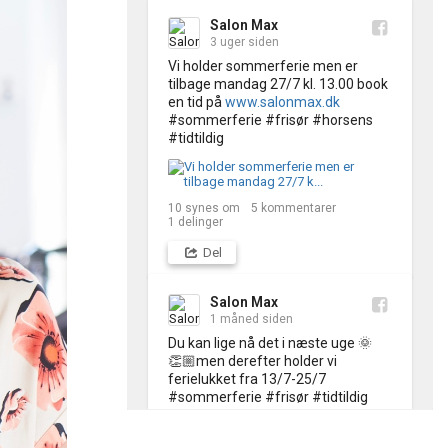
Salon Max
3 uger siden
Vi holder sommerferie men er 
tilbage mandag 27/7 kl. 13.00 book 
en tid på 
www.salonmax.dk
#sommerferie #frisør #horsens 
#tidtildig
10
synes om
5
kommentarer
1
delinger
Del
Salon Max
1 måned siden
Du kan lige nå det i næste uge 🌞
👏🏼men derefter holder vi 
ferielukket fra 13/7-25/7 
#sommerferie #frisør #tidtildig 
#horsens