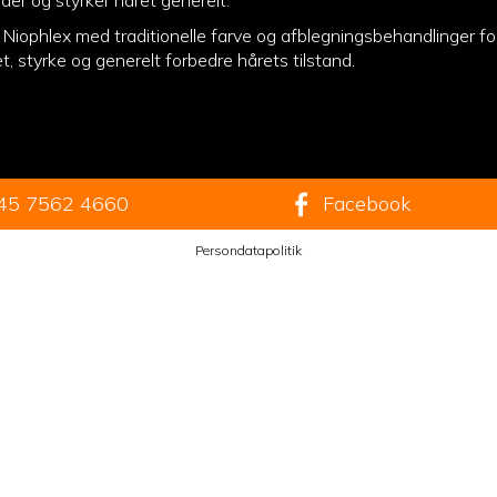
ader og styrker håret generelt.
 Niophlex med traditionelle farve og afblegningsbehandlinger fo
tet, styrke og generelt forbedre hårets tilstand.
45 7562 4660
Facebook
Persondatapolitik