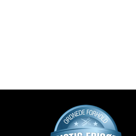
2
delinger
Del
Salon Max
2 måneder siden
Klar til sommeren med ny frisure 
💇🏻‍♂️

Swipe for før-billeder 👉🏼

#frisør #8700 #horsens #tidtildig
12
synes om
0
kommentarer
1
delinger
Del
Salon Max
3 måneder siden
Så fik vi fejret Marianne’s 25 års 
jubilæum #jubilæum #medaljon 