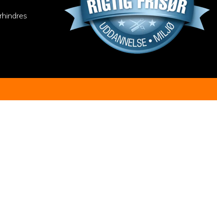
#horsens #frisør
rhindres
13
synes om
2
kommentarer
0
delinger
Del
Hent flere