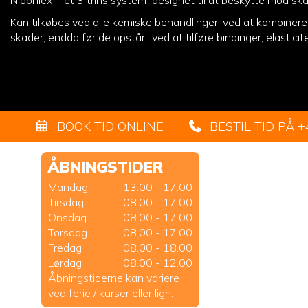
Niophlex ... et 3 trins system designet til at beskytte mod sk
Kan tilkøbes ved alle kemiske behandlinger, ved at kombinere
skader, endda før de opstår.. ved at tilføre bindinger, elastici
BOOK TID ONLINE
BESTIL TID PÅ
+
ÅBNINGSTIDER
Mandag
13.00 - 17.00
Tirsdag
08.00 - 17.00
Onsdag
08.00 - 17.00
Torsdag
08.00 - 17.00
Fredag
08.00 - 18.00
Lørdag
08.00 - 12.00
Åbningstiderne kan variere
ved ferie / kurser eller lign.