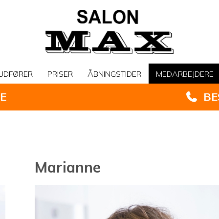
 UDFØRER
PRISER
ÅBNINGSTIDER
MEDARBEJDERE
NE
BE
Marianne