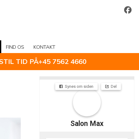
FIND OS
KONTAKT
STIL TID PÅ
+45 7562 4660
Synes om siden
Del
Salon Max